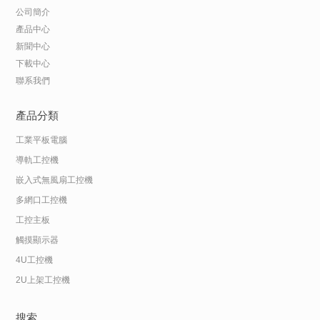
公司簡介
產品中心
新聞中心
下載中心
聯系我們
產品分類
工業平板電腦
導軌工控機
嵌入式無風扇工控機
多網口工控機
工控主板
觸摸顯示器
4U工控機
2U上架工控機
搜索