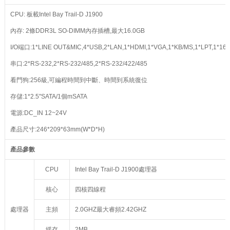
CPU:
板載
Intel Bay Trail-D J1900
內存
:
2
條
DDR3L SO-DIMM
內存插槽
,
最大
16.0GB
I/O
端口
:1*LINE OUT&MIC,4*USB,2*LAN,1*HDMI,1*VGA,1*KB/MS,1*LPT,1*16-b
串口
:2*RS-232,2*RS-232/485,2*RS-232/422/485
看門狗
:256
級
,
可編程時間到中斷、時間到系統復位
存儲
:1*2.5"SATA
/1
個
mSATA
電源:DC_IN 12~24V
產品尺寸
:
246*209*63mm(W*D*H)
產品參數
CPU
Intel Bay Trail-D J1900處理器
核心
四核四線程
處理器
主頻
2.0GHZ最大睿頻2.42GHZ
緩存
2MB