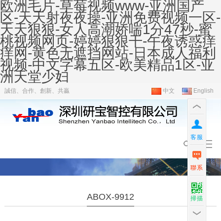
欧洲毛片-草莓视频www-亚洲国产
区-天天射夜夜操-亚洲免费视频一区-
天天狠狠-女人高潮娇喘1分47秒-蜜
桃视频网页-婷婷狠狠干-午夜诱惑痒
痒网-黄色无遮挡网站-日本成人福利
视频-中文字幕五区-欧美精品1区-亚
洲天堂少妇
誠信、合作、創新、共贏
中文
English
客服
聯系
ABOX-9912
掃描