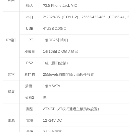
輸入
?3.5 Phone Jack MIC
串口
2*232/485（COM1-2)，2*232/422/485（COM3-4)，2*
USB
4*USB 2.0端口
IO端口
LPT
1個DB25打印口
模擬量
1個16Bit DIO輸入輸出
PS2
1組（圓口鍵鼠）
其它
看門狗
255levels時間間隔，由軟件設置
插槽1
1個MSATA
擴展
插槽2
無
類型
ATX/AT（AT模式通過主板跳線設置）
電源
電壓
12~24V DC