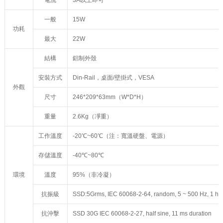
電流
3A以上即可
一般
15W
功耗
最大
22W
結構
鋁制外殼
安裝方式
Din-Rail，桌面/壁掛式，VESA
外觀
尺寸
246*209*63mm（W*D*H）
重量
2.6Kg（凈重）
工作溫度
-20℃~60℃（注：寬溫硬盤、電源）
存儲溫度
-40℃~80℃
環境
溫度
95%（非冷凝）
抗振級
SSD:5Grms, IEC 60068-2-64, random, 5 ~ 500 Hz, 1 hr/
抗沖擊
SSD 30G IEC 60068-2-27, half sine, 11 ms duration